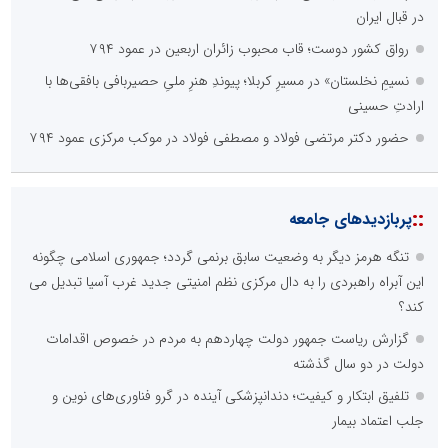
در قبال ایران
رواق کشور دوست؛ قاب محبوب زائران اربعین در عمود ۷۹۴
نسیمِ نخلستان» در مسیرِ کربلا؛ پیوندِ هنرِ ملیِ حصیربافی بافقی‌ها با
ارادتِ حسینی
حضور دکتر مرتضی فولاد و مصطفی فولاد در موکب مرکزی عمود ۷۹۴
::
پربازدیدهای جامعه
تنگه هرمز دیگر به وضعیت سابق برنمی گردد؛ جمهوری اسلامی چگونه
این آبراه راهبردی را به دال مرکزی نظم امنیتی جدید غرب آسیا تبدیل می
کند؟
گزارش ریاست جمهور دولت چهاردهم به مردم در خصوص اقدامات
دولت در دو سال گذشته
تلفیق ابتکار و کیفیت؛ دندانپزشکی آینده در گرو فناوری‌های نوین و
جلب اعتماد بیمار