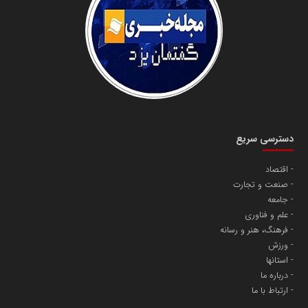
سازمان صنعت،معدن و تجارت
دانشگاه سئوی ایران
مریم حاج نوروز نظری
دسترسی سریع
اقتصاد
صنعت و تجارت
آهن و فولاد غدیر ایرانیان
جامعه
تامین آهن اسفنجی تولیدکنندگان فولاد در کشور
علم و فناوری
فرهنگ، هنر و رسانه
ورزش
پایگاه اطلاع رسانی اعتلای نهادهای مردمی
استانها
مسعودصادقی
درباره ما
ارتباط با ما