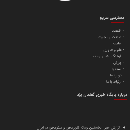
دسترسی سریع
اقتصاد
صنعت و تجارت
آهن و فولاد غدیر ایرانیان
جامعه
تامین آهن اسفنجی تولیدکنندگان فولاد در کشور
علم و فناوری
فرهنگ، هنر و رسانه
ورزش
پایگاه اطلاع رسانی اعتلای نهادهای مردمی
استانها
مسعودصادقی
درباره ما
ارتباط با ما
درباره پایگاه خبری گفتمان یزد
تریبون
گزارش خبر | نخستین رسانه کاربرمحور و سئومحور در ایران