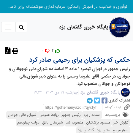
نوآوری و خلاقیت در آموزش رانندگی؛ سرمایه‌گذاری هوشمندانه برای کاهش آسیب‌های اجتماعی و ارتقای ایمنی جامعه
پایگاه خبری گفتمان یزد
0
4 |
نظر دهید
حکمی که پزشکیان برای رحیمی صادر کرد
رئیس جمهور در اجرای تبصره ۱ ماده ۳ اساسنامه شورای‌عالی نوجوانان و
جوانان، در حکمی آقای علیرضا رحیمی را به عنوان دبیر شورای‌عالی
نوجوانان و جوانان منصوب کرد.
پایگاه خبری گفتمان یزد
چهارشنبه 19 دی 1403 - 17:22
اشتراک گذاری:
لینک کوتاه
برچسب‌ها:
استاندار یزد
رئیس جمهور
روابط عمومی
شورای عالی جوانان
گزارش خبر
مسعود پزشکیان
منصوب شد
شهرستان بافق
دولت چهاردهم
اخبار مرجع استان یزد
گفتمان یزد