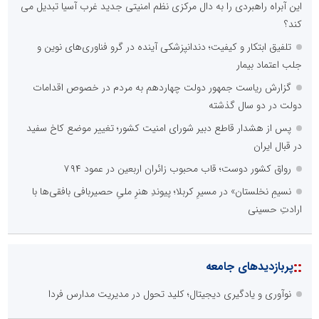
این آبراه راهبردی را به دال مرکزی نظم امنیتی جدید غرب آسیا تبدیل می
کند؟
تلفیق ابتکار و کیفیت؛ دندانپزشکی آینده در گرو فناوری‌های نوین و
جلب اعتماد بیمار
گزارش ریاست جمهور دولت چهاردهم به مردم در خصوص اقدامات
دولت در دو سال گذشته
پس از هشدار قاطع دبیر شورای امنیت کشور؛ تغییر موضع کاخ سفید
در قبال ایران
رواق کشور دوست؛ قاب محبوب زائران اربعین در عمود ۷۹۴
نسیمِ نخلستان» در مسیرِ کربلا؛ پیوندِ هنرِ ملیِ حصیربافی بافقی‌ها با
ارادتِ حسینی
::
پربازدیدهای جامعه
نوآوری و یادگیری دیجیتال؛ کلید تحول در مدیریت مدارس فردا