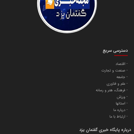
دانشگاه سئوی ایران
مریم حاج نوروز نظری
دسترسی سریع
اقتصاد
صنعت و تجارت
آهن و فولاد غدیر ایرانیان
جامعه
تامین آهن اسفنجی تولیدکنندگان فولاد در کشور
علم و فناوری
فرهنگ، هنر و رسانه
ورزش
پایگاه اطلاع رسانی اعتلای نهادهای مردمی
استانها
مسعودصادقی
درباره ما
ارتباط با ما
درباره پایگاه خبری گفتمان یزد