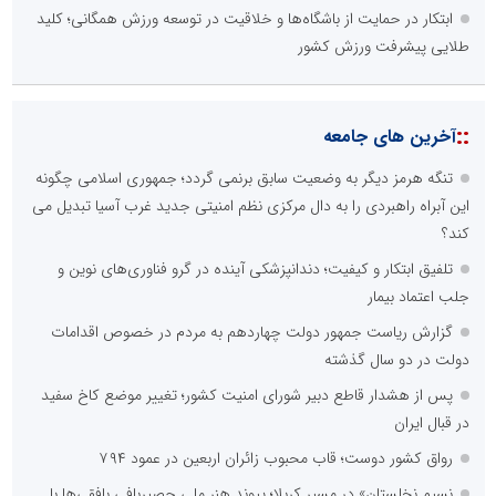
ابتکار در حمایت از باشگاه‌ها و خلاقیت در توسعه ورزش همگانی؛ کلید
طلایی پیشرفت ورزش کشور
::
آخرین های جامعه
تنگه هرمز دیگر به وضعیت سابق برنمی گردد؛ جمهوری اسلامی چگونه
این آبراه راهبردی را به دال مرکزی نظم امنیتی جدید غرب آسیا تبدیل می
کند؟
تلفیق ابتکار و کیفیت؛ دندانپزشکی آینده در گرو فناوری‌های نوین و
جلب اعتماد بیمار
گزارش ریاست جمهور دولت چهاردهم به مردم در خصوص اقدامات
دولت در دو سال گذشته
پس از هشدار قاطع دبیر شورای امنیت کشور؛ تغییر موضع کاخ سفید
در قبال ایران
رواق کشور دوست؛ قاب محبوب زائران اربعین در عمود ۷۹۴
نسیمِ نخلستان» در مسیرِ کربلا؛ پیوندِ هنرِ ملیِ حصیربافی بافقی‌ها با