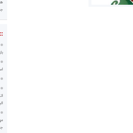
هو
جا
::
مریم حاج نوروز نظری
با
 و اوراق بهادار
ثق در بازارسرمایه
اس
ات
الب
مسعودصادقی
جم