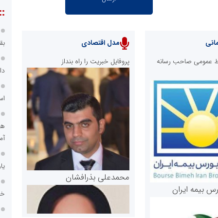
::
انی
مدل اقتصادی
بق
ابط عمومی صاحب رسانه
پروفایل خبریت را راه بنداز
دا
اس
هو
آم
یا
محمدعلی بذرافشان
رس بیمه ایران
خد