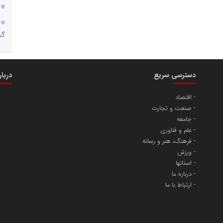
عت،معدن و تجارت
گذ
دسترسی سریع
دربا
محمدعلی کرمعلی
اقتصاد
صنعت و تجارت
 غدیر ایرانیان
جامعه
علم و فناوری
فنجی تولیدکنندگان
فرهنگ، هنر و رسانه
ورزش
استانها
درباره ما
ارتباط با ما
محمدحسین فلاح زاده