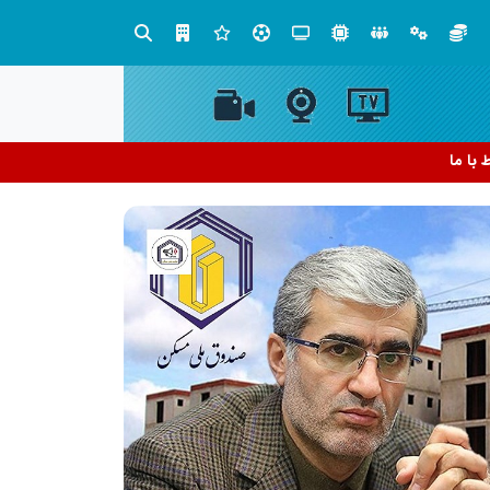
ران
ط با ما