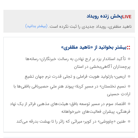
پخش زنده رویداد
ناهید مظفری، رویداد جدیدی را ثبت نکرده است.
(بیشتر بدانید)
::
بیشتر بخوانید از «ناهید مظفری»
تأکید استاندار یزد بر ارج نهادن به رسالت خبرنگاران؛ رسانه‌ها
پرچمداران آگاهی‌بخشی در استان
اربعین؛ بازتولید هویت فراملی و تجلی قدرت نرم جهان تشیع
نسیمِ نخلستان» در مسیرِ کربلا؛ پیوندِ هنرِ ملیِ حصیربافی بافقی‌ها با
ارادتِ حسینی
اقتصاد سوم در مسیر توسعه بافق؛ هیئت‌های مذهبی فراتر از یک نهاد
فرهنگی، پیشران فعالیت‌های خیرخواهانه
طنین «چاووشی» در کویر؛ میراثی که زائر را تا بهشت بدرقه می‌کند