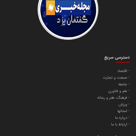
دانشگاه سئوی ایران
مریم حاج نوروز نظری
دسترسی سریع
اقتصاد
صنعت و تجارت
آهن و فولاد غدیر ایرانیان
جامعه
تامین آهن اسفنجی تولیدکنندگان فولاد در کشور
علم و فناوری
فرهنگ، هنر و رسانه
ورزش
پایگاه اطلاع رسانی اعتلای نهادهای مردمی
استانها
مسعودصادقی
درباره ما
ارتباط با ما