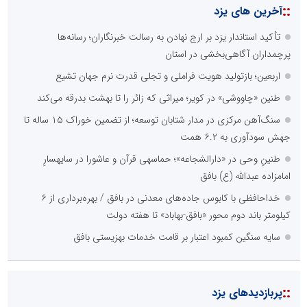
::
آخرین های یزد
تأکید استاندار یزد بر ارج نهادن به رسالت خبرنگاران؛ رسانه‌ها
پرچمداران آگاهی‌بخشی در استان
اربعین؛ بازتولید هویت فراملی و تجلی قدرت نرم جهان تشیع
طنین «چاووشی» در کویر؛ میراثی که زائر را تا بهشت بدرقه می‌کند
سنگ‌آهن مرکزی در مدار شتابان توسعه؛ از تضمین خوراک ۱۵ ساله تا
جهش سودآوری به ۶.۲ همت
طنینِ وحی در «دارالشجاعه»؛ حماسهی قرآن و عاشورا در سایهسارِ
امامزاده عبدالله (ع) بافق
خداحافظی با کابوس جاده‌های معدنی در بافق / بهره‌برداری از ۶
کیلومتر باند دوم محور «بافق-بهاباد» تا هفته دولت
سایه سنگین کمبود اعتبار بر قامت خدمات بهزیستی بافق
::
پربازدیدهای یزد