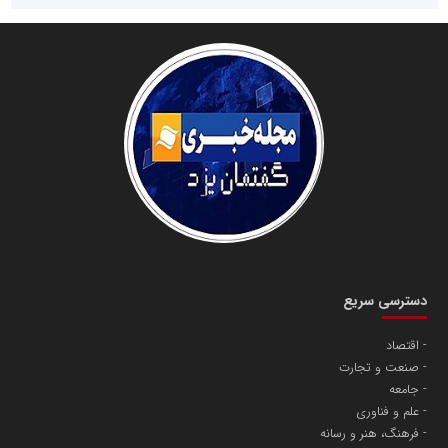
سازمان صنعت،معدن و تجارت
دانشگاه سئوی ایران
مریم حاج نوروز نظری
دسترسی سریع
اقتصاد
صنعت و تجارت
آهن و فولاد غدیر ایرانیان
جامعه
تامین آهن اسفنجی تولیدکنندگان فولاد در کشور
علم و فناوری
فرهنگ، هنر و رسانه