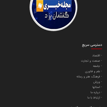
دانشگاه سئوی ایران
مریم حاج نوروز نظری
دسترسی سریع
اقتصاد
صنعت و تجارت
آهن و فولاد غدیر ایرانیان
جامعه
تامین آهن اسفنجی تولیدکنندگان فولاد در کشور
علم و فناوری
فرهنگ، هنر و رسانه
ورزش
پایگاه اطلاع رسانی اعتلای نهادهای مردمی
استانها
مسعودصادقی
درباره ما
ارتباط با ما