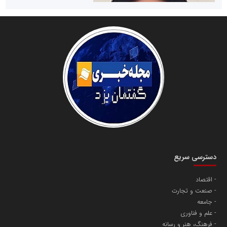
سازمان صنعت،معدن و تجارت
دانشگاه سئوی ایران
مریم حاج نوروز نظری
دسترسی سریع
اقتصاد
صنعت و تجارت
آهن و فولاد غدیر ایرانیان
جامعه
تامین آهن اسفنجی تولیدکنندگان فولاد در کشور
علم و فناوری
فرهنگ، هنر و رسانه