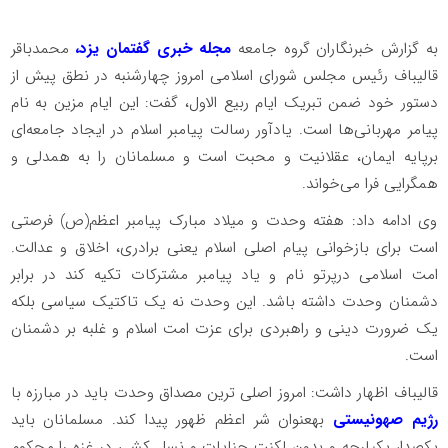
به گزارش خبرنگاران گروه جامعه
مجله خبری گفتمان یزد،
محمدباقر
قالیباف رئیس مجلس شورای اسلامی امروز چهارشنبه در نطق پیش از
دستور خود ضمن تبریک ایام ربیع الاول، گفت: این ایام مزین به نام
پیامر مهربانی‌ها است. یادآور رسالت پیامبر اسلام در ایجاد جامعه‌ای
برپایه ایمان، عقلانیت و محبت است و مسلمانان را به همدلی و
همگرایی فرا می‌خواند.
وی ادامه داد: هفته وحدت و میلاد مبارک پیامبر اعظم(ص) فرصتی
است برای بازخوانی پیام اصلی اسلام یعنی برادری، اخلاق و عدالت.
امت اسلامی درپرتو نام و یاد پیامبر مشترکات تکیه کند در برابر
دشمنان وحدت داشته باشد. این وحدت نه یک تاکتیک سیاسی بلکه
یک ضرورت دینی و راهبردی برای عزت امت اسلام و غلبه بر دشمنان
است.
قالیباف اظهار داشت: امروز اصلی ترین مصداق وحدت باید در مبارزه با
رژیم صهونیستی
بهعنوان شر اعظم ظهور پیدا کند. مسلمانان باید
یکصدا، یکپارچه و بدون لکنت جنایات و نسل کشی در غزه را محکوم