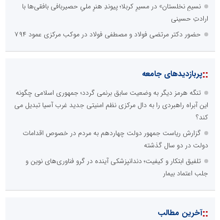
نسیمِ نخلستان» در مسیرِ کربلا؛ پیوندِ هنرِ ملیِ حصیربافی بافقی‌ها با
ارادتِ حسینی
حضور دکتر مرتضی فولاد و مصطفی فولاد در موکب مرکزی عمود ۷۹۴
::
پربازدیدهای جامعه
تنگه هرمز دیگر به وضعیت سابق برنمی گردد؛ جمهوری اسلامی چگونه
این آبراه راهبردی را به دال مرکزی نظم امنیتی جدید غرب آسیا تبدیل می
کند؟
گزارش ریاست جمهور دولت چهاردهم به مردم در خصوص اقدامات
دولت در دو سال گذشته
تلفیق ابتکار و کیفیت؛ دندانپزشکی آینده در گرو فناوری‌های نوین و
جلب اعتماد بیمار
::
آخرین مطالب