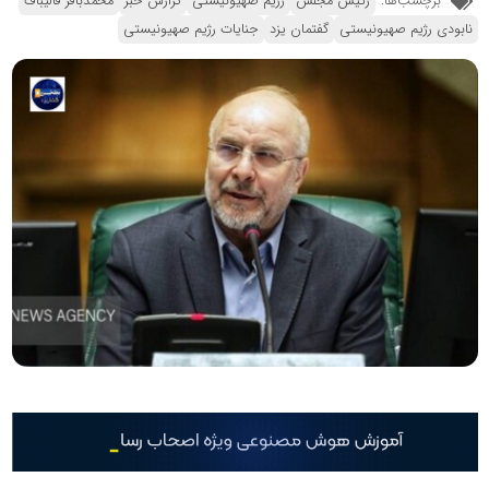
برچسب‌ها:
رئیس مجلس
رژیم صهیونیستی
گزارش خبر
محمدباقر قالیباف
نابودی رژیم صهیونیستی
گفتمان یزد
جنایات رژیم صهیونیستی