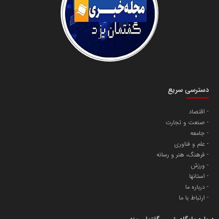
دانشگاه سئوی ایران
مریم حاج نوروز نظری
دسترسی سریع
اقتصاد
صنعت و تجارت
آهن و فولاد غدیر ایرانیان
جامعه
تامین آهن اسفنجی تولیدکنندگان فولاد در کشور
علم و فناوری
فرهنگ، هنر و رسانه
ورزش
پایگاه اطلاع رسانی اعتلای نهادهای مردمی
استانها
مسعودصادقی
درباره ما
ارتباط با ما