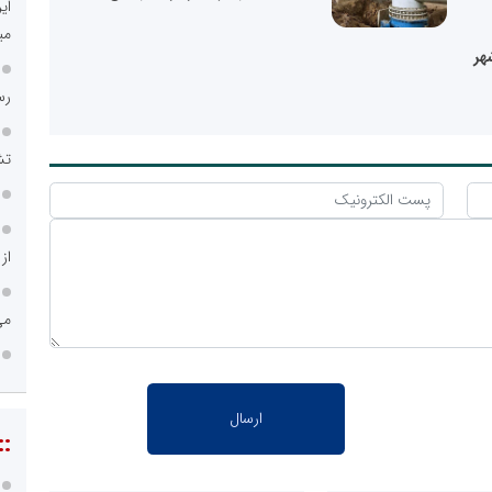
ای
می
هر
رس
تش
از
می
::