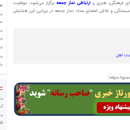
ای فرهنگی، هنری و
ارتباطی نماز جمعه
برگزار می‌شود، موفقیت
هی
نه همبستگی و تلاش اعضای ستاد نماز جمعه در برپایی این همایش
حس
مس
سنت اهل
رن
::
آن
اق