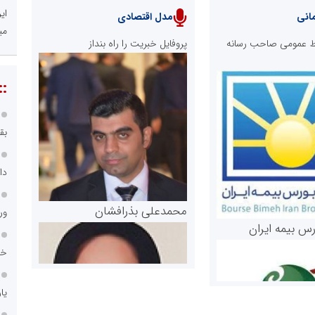
ای
انی
مدل اقتصادی
می
ابط عمومی صاحب رسانه
پروفایل خبریت را راه بنداز
::
بق
دا
محمدعلی بذرافشان
ور
رس بیمه ایران
خد
یا