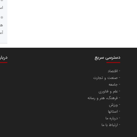
اس
هو
مریم حاج نوروز نظری
آم
 و اوراق بهادار
ثق در بازارسرمایه
دسترسی سریع
دربا
اقتصاد
صنعت و تجارت
جامعه
علم و فناوری
فرهنگ، هنر و رسانه
مسعودصادقی
ورزش
استانها
عت،معدن و تجارت
درباره ما
ارتباط با ما