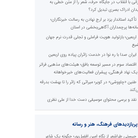
رانی با انقلاب در جایگاه حرف، شعر را از متن خطی به
دان ادراک بصری تبدیل کرد؟
تأکید استاندار یزد بر ارج نهادن به رسالت خبرنگاران؛
انه‌ها پرچمداران آگاهی‌بخشی در استان
اربعین؛ بازتولید هویت فراملی و تجلی قدرت نرم جهان
یع
ایران صدا با ره نوا در خدمت زائران پیاده روی اربعین
اقتصاد سوم در مسیر توسعه بافق؛ هیئت‌های مذهبی فراتر
 یک نهاد فرهنگی، پیشران فعالیت‌های خیرخواهانه
طنین «چاووشی» در کویر؛ میراثی که زائر را تا بهشت بدرقه
‌کند
نقد و برسی محتوای موسیقی دست خدا از علی نظری
پربازدیدهای فرهنگ، هنر و رسانه
چیستی طراشعر از نگاه امین افضل‌پور؛ چگونه یک شاعر