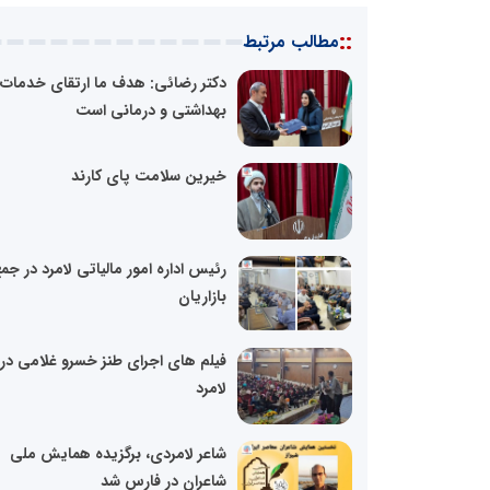
::
مطالب مرتبط
دکتر رضائی: هدف ما ارتقای خدمات
بهداشتی و درمانی است
خیرین سلامت پای کارند
رئیس اداره امور مالیاتی لامرد در جم
بازاریان
فیلم های اجرای طنز خسرو غلامی در
لامرد
شاعر لامردی، برگزیده همایش ملی
شاعران در فارس شد