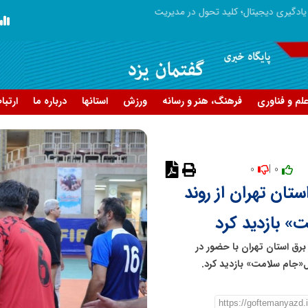
ریت مدارس فردا
لم و فناوری
فرهنگ، هنر و رسانه
ورزش
استانها
درباره ما
ارتبا
0
0 |
تان تهران از روند
» بازدید کرد
رق استان تهران با حضور در
ل«جام سلامت» بازدید کرد.