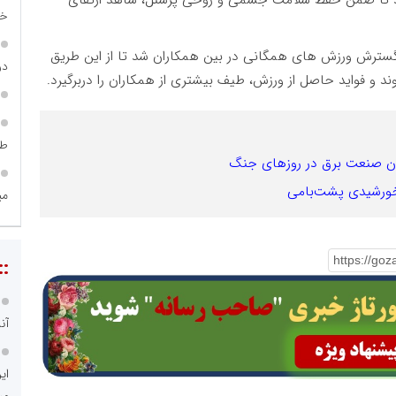
ند تا ضمن حفظ سلامت جسمی و روحی پرسنل، شاهد ارتقای
خص
گسترش ورزش های همگانی در بین همکاران شد تا از این طریق
در ساما
 و فواید حاصل از ورزش، طیف بیشتری از همکاران را دربرگیرد.
طر
نان صنعت برق در روزهای جنگ
می
::
آن
ای
می