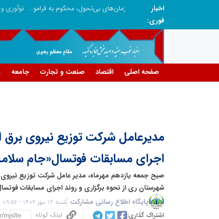
اخبار
در آینده‌ای که به زبان صفر و یک نوشته می‌شود، سازمان‌های بی‌تحول، محکوم به فراموشی‌اند
نوآوری و یادگیری دیجیتال؛ کلید تحول در مدی
فوری:
صفحه اصلی
اقتصاد
صنعت و تجارت
جامعه
ع
مدیرعامل شرکت توزیع نیروی برق اس
اجرای مسابقات فوتسال«جام سلامت
صبح جمعه یازدهم مهرماه، مدیر عامل شرکت توزیع نیروی ب
شهرستان ری از نحوه برگزاری و روند اجرای مسابقات فوتسا
پایگاه اطلاع رسانی مشارکت
شنبه 12 مهر 1404 - 09:56
لینک کوتاه
اشتراک گذاری: