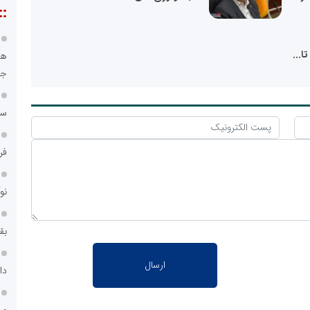
::
هو
جا
سا
فر
نو
بق
دا
ور