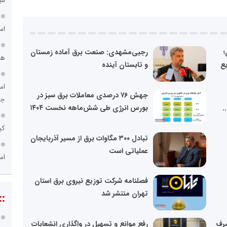
اس
؛
رجبی‌مشهدی: صنعت برق آماده زمستان
هم
ع
و تابستان آینده
اس
جهش ۷۶ درصدی معاملات برق سبز در
جد
بورس انرژی طی شش‌ماهه نخست ۱۴۰۴
کی
تبادل ۳۰۰ مگاوات برق از مسیر آذربایجان
عملیاتی است
اس
فصلنامه شرکت توزیع نیروی برق استان
تهران منتشر شد
::
صرف
رفع موانع و تسهیل در واگذاری انشعابات