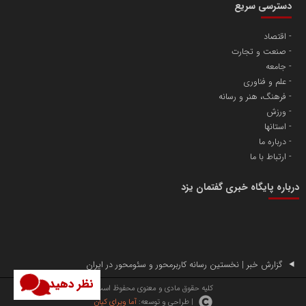
دسترسی سریع
اقتصاد
صنعت و تجارت
آهن و فولاد غدیر ایرانیان
جامعه
تامین آهن اسفنجی تولیدکنندگان فولاد در کشور
علم و فناوری
فرهنگ، هنر و رسانه
ورزش
پایگاه اطلاع رسانی اعتلای نهادهای مردمی
استانها
مسعودصادقی
درباره ما
ارتباط با ما
درباره پایگاه خبری گفتمان یزد
تریبون
گزارش خبر | نخستین رسانه کاربرمحور و سئومحور در ایران
انتشار گسترده محتوا در رسانه گزارش خبر
نظر دهید
کلیه حقوق مادی و معنوی محفوظ است.
| طراحی و توسعه:
آما ویرای کیان