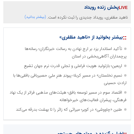
پخش زنده رویداد
ناهید مظفری، رویداد جدیدی را ثبت نکرده است.
(بیشتر بدانید)
::
بیشتر بخوانید از «ناهید مظفری»
تأکید استاندار یزد بر ارج نهادن به رسالت خبرنگاران؛ رسانه‌ها
پرچمداران آگاهی‌بخشی در استان
اربعین؛ بازتولید هویت فراملی و تجلی قدرت نرم جهان تشیع
نسیمِ نخلستان» در مسیرِ کربلا؛ پیوندِ هنرِ ملیِ حصیربافی بافقی‌ها با
ارادتِ حسینی
اقتصاد سوم در مسیر توسعه بافق؛ هیئت‌های مذهبی فراتر از یک نهاد
فرهنگی، پیشران فعالیت‌های خیرخواهانه
طنین «چاووشی» در کویر؛ میراثی که زائر را تا بهشت بدرقه می‌کند
اخبار برگزیده در موتورهای جستجو