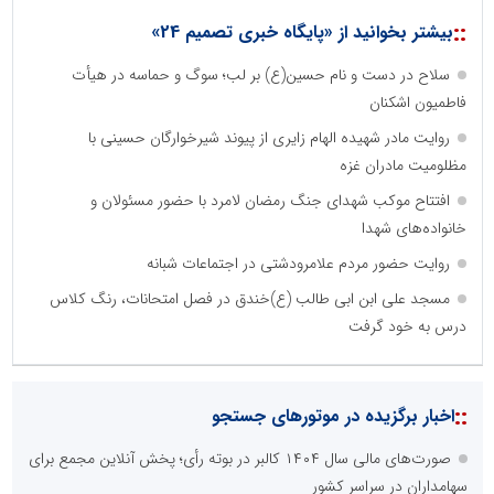
::
بیشتر بخوانید از «پایگاه خبری تصمیم 24»
سلاح در دست و نام حسین(ع) بر لب؛ سوگ و حماسه در هیأت
فاطمیون اشکنان
روایت مادر شهیده الهام زایری از پیوند شیرخوارگان حسینی با
مظلومیت مادران غزه
افتتاح موکب شهدای جنگ رمضان لامرد با حضور مسئولان و
خانواده‌های شهدا
روایت حضور مردم علامرودشتی در اجتماعات شبانه
مسجد علی ابن ابی طالب (ع)خندق در فصل امتحانات، رنگ کلاس
درس به خود گرفت
::
اخبار برگزیده در موتورهای جستجو
صورت‌های مالی سال ۱۴۰۴ کالبر در بوته رأی؛ پخش آنلاین مجمع برای
سهامداران در سراسر کشور