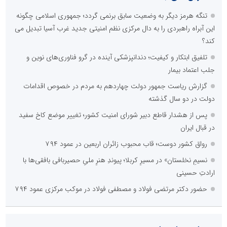
تنگه هرمز دیگر به وضعیت سابق برنمی گردد؛ جمهوری اسلامی چگونه
این آبراه راهبردی را به دال مرکزی نظم امنیتی جدید غرب آسیا تبدیل می
کند؟
تلفیق ابتکار و کیفیت؛ دندانپزشکی آینده در گرو فناوری‌های نوین و
جلب اعتماد بیمار
گزارش ریاست جمهور دولت چهاردهم به مردم در خصوص اقدامات
دولت در دو سال گذشته
پس از هشدار قاطع دبیر شورای امنیت کشور؛ تغییر موضع کاخ سفید
در قبال ایران
رواق کشور دوست؛ قاب محبوب زائران اربعین در عمود ۷۹۴
نسیمِ نخلستان» در مسیرِ کربلا؛ پیوندِ هنرِ ملیِ حصیربافی بافقی‌ها با
ارادتِ حسینی
حضور دکتر مرتضی فولاد و مصطفی فولاد در موکب مرکزی عمود ۷۹۴