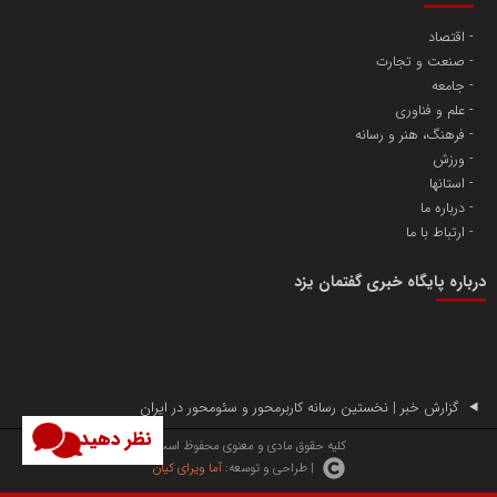
اقتصاد
صنعت و تجارت
آهن و فولاد غدیر ایرانیان
جامعه
تامین آهن اسفنجی تولیدکنندگان فولاد در کشور
علم و فناوری
فرهنگ، هنر و رسانه
ورزش
پایگاه اطلاع رسانی اعتلای نهادهای مردمی
استانها
مسعودصادقی
درباره ما
ارتباط با ما
درباره پایگاه خبری گفتمان یزد
تریبون
گزارش خبر | نخستین رسانه کاربرمحور و سئومحور در ایران
انتشار گسترده محتوا در رسانه گزارش خبر
نظر دهید
کلیه حقوق مادی و معنوی محفوظ است.
| طراحی و توسعه:
آما ویرای کیان
پایگاه اطلاع رسانی دریا و نفت
محمدعلی کرمعلی