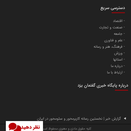
دسترسی سریع
اقتصاد
صنعت و تجارت
آهن و فولاد غدیر ایرانیان
جامعه
تامین آهن اسفنجی تولیدکنندگان فولاد در کشور
علم و فناوری
فرهنگ، هنر و رسانه
ورزش
پایگاه اطلاع رسانی اعتلای نهادهای مردمی
استانها
مسعودصادقی
درباره ما
ارتباط با ما
درباره پایگاه خبری گفتمان یزد
تریبون
گزارش خبر | نخستین رسانه کاربرمحور و سئومحور در ایران
انتشار گسترده محتوا در رسانه گزارش خبر
نظر دهید
کلیه حقوق مادی و معنوی محفوظ است.