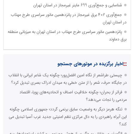
شناسایی و جمع‌آوری 699 ماینر غیرمجاز در استان تهران
جمع‌آوری ۴۰۲ برق غیرمجاز در پانزدهمین مانور سراسری طرح مهتاب
در استان تهران
پانزدهمین مانور سراسری طرح مهتاب در استان تهران به میزبانی منطقه
برق دماوند
::
اخبار برگزیده در موتورهای جستجو
چیستی طراشعر از نگاه امین افضل‌پور؛ چگونه یک شاعر ایرانی با انقلاب
در جایگاه حرف، شعر را از متن خطی به میدان ادراک بصری تبدیل کرد؟
فراتر از بحران؛ چگونه خلاقیتِ اصناف و اتحادیه‌های پویا، اقتصاد
مردمی را نجات می‌دهد؟
تنگه هرمز دیگر به وضعیت سابق برنمی گردد؛ جمهوری اسلامی چگونه
این آبراه راهبردی را به دال مرکزی نظم امنیتی جدید غرب آسیا تبدیل می
کند؟
الگوپذیری خلاق، بهره‌گیری از هوش مصنوعی و کشف استعدادها، سه