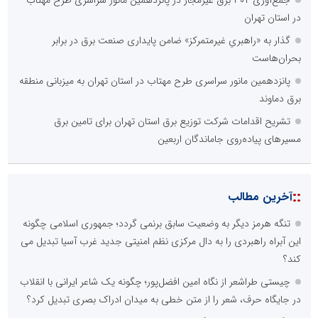
جمع‌آوری ۴۰۲ برق غیرمجاز در پانزدهمین مانور سراسری طرح مهتاب
در استان تهران
گذار به «راهبریِ غیرمتمرکز» ضامن پایداری صنعت برق در برابر
بحران‌هاست
پانزدهمین مانور سراسری طرح مهتاب در استان تهران به میزبانی منطقه
برق دماوند
تشریح اقدامات شرکت توزیع برق استان تهران برای تامین برق
مسیرهای پیاده‌روی جاماندگان اربعین
::
آخرین مطالب
تنگه هرمز دیگر به وضعیت سابق برنمی گردد؛ جمهوری اسلامی چگونه
این آبراه راهبردی را به دال مرکزی نظم امنیتی جدید غرب آسیا تبدیل می
کند؟
چیستی طراشعر از نگاه امین افضل‌پور؛ چگونه یک شاعر ایرانی با انقلاب
در جایگاه حرف، شعر را از متن خطی به میدان ادراک بصری تبدیل کرد؟