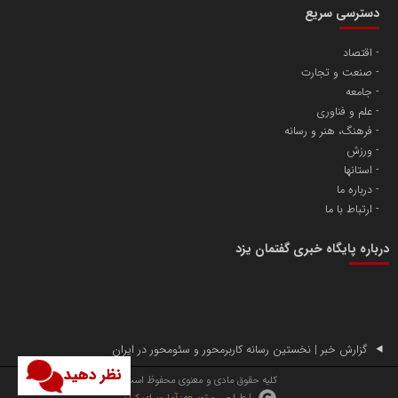
دسترسی سریع
اقتصاد
صنعت و تجارت
آهن و فولاد غدیر ایرانیان
جامعه
تامین آهن اسفنجی تولیدکنندگان فولاد در کشور
علم و فناوری
فرهنگ، هنر و رسانه
ورزش
پایگاه اطلاع رسانی اعتلای نهادهای مردمی
استانها
مسعودصادقی
درباره ما
ارتباط با ما
درباره پایگاه خبری گفتمان یزد
تریبون
گزارش خبر | نخستین رسانه کاربرمحور و سئومحور در ایران
انتشار گسترده محتوا در رسانه گزارش خبر
نظر دهید
کلیه حقوق مادی و معنوی محفوظ است.
| طراحی و توسعه:
آما ویرای کیان