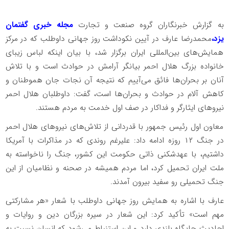
به گزارش خبرنگاران گروه صنعت و تجارت
مجله خبری گفتمان
یزد،
محمدرضا عارف در آیین نکوداشت روز جهانی داوطلب که در مرکز
همایش‌های بین‌المللی ایران برگزار شد، با بیان اینکه لباس زیبای
خانواده بزرگ هلال احمر بیانگر آرامش در حوادث است و با تلاش
آنان بر بحران‌ها فائق می‌آییم که نتیجه آن نجات جان هموطنان و
کاهش آلام در حوادث و بحران‌ها است، گفت: داوطلبان هلال احمر
نیرو‌های ایثارگر و فداکار در صف اول خدمت به مردم هستند.
معاون اول رئیس جمهور با قدردانی از تلاش‌های نیرو‌های هلال احمر
در جنگ ۱۲ روزه ادامه داد: علیرغم روندی که در مذاکرات با آمریکا
داشتیم، با عهدشکنی ذاتی حکومت این کشور، جنگ را ناخواسته به
ملت ایران تحمیل کرد، اما مردم همیشه در صحنه و نظامیان از این
جنگ تحمیلی رو سفید بیرون آمدند.
عارف با اشاره به همایش روز جهانی داوطلب با شعار «هر مشارکتی
مهم است» تأکید کرد: این شعار در سیره بزرگان دین و روایات و
احادیث جایگاه بلندی دارد و این استنباط می‌شود که انسان نسبت به