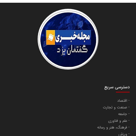
سازمان صنعت،معدن و تجارت
دانشگاه سئوی ایران
مریم حاج نوروز نظری
دسترسی سریع
اقتصاد
صنعت و تجارت
آهن و فولاد غدیر ایرانیان
جامعه
تامین آهن اسفنجی تولیدکنندگان فولاد در کشور
علم و فناوری
فرهنگ، هنر و رسانه
ورزش