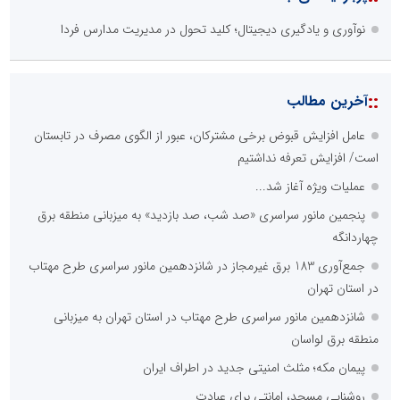
نوآوری و یادگیری دیجیتال؛ کلید تحول در مدیریت مدارس فردا
::
آخرین مطالب
عامل افزایش قبوض برخی مشترکان، عبور از الگوی مصرف در تابستان
است/ افزایش تعرفه نداشتیم
عملیات ویژه آغاز شد...
پنجمین مانور سراسری «صد شب، صد بازدید» به میزبانی منطقه برق
چهاردانگه
جمع‌آوری 183 برق غیرمجاز در شانزدهمین مانور سراسری طرح مهتاب
در استان تهران
شانزدهمین مانور سراسری طرح مهتاب در استان تهران به میزبانی
منطقه برق لواسان
پیمان مکه؛ مثلث امنیتی جدید در اطراف ایران
روشنایی مسجد، امانتی برای عبادت