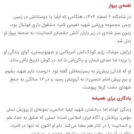
نغمه‌ی پرواز
در شامگاه ۹ اسفند ۱۴۰۴، هنگامی که ایلیا با دوستانش در زمین
چمن مجموعه ورزشی شهید نعیمی لامرد مشغول بازی فوتبال بود،
زمینِ سبز شادی در زیر باران آتش دشمنان انسانیت، به صحنه پرواز او
بدل شد.
ترکش موشک رژیم کودک‌کش آمریکایی و صهیونیستی، آوای زندگی او
را برید؛ اما صدای ایمان و پاکی‌اش تا ابد در گوش تاریخ باقی ماند.
او که اندکی پیش‌تر به پسرعمه‌اش گفته بود «دوست دارم شهید بشوم
و برم پیش امام حسین»، به آرزویش رسید و در ۱۲ سالگی به جمع
شهدای دشت کربلا پیوست.
یادگاری برای همیشه
زندگی کوتاه اما درخشان شهید ایلیا خاتمی، نمونه‌ای از پرورش نسل
مؤمن، پرتلاش و آگاه ایران اسلامی است؛ نسلی که عشق به خدا، علم
و انسانیت را در کنار هم معنا می‌کند. نام او اکنون نه تنها در لامرد،
بلکه در آسمان وطن، به‌سان ستاره‌ای جاوید می‌درخشد.