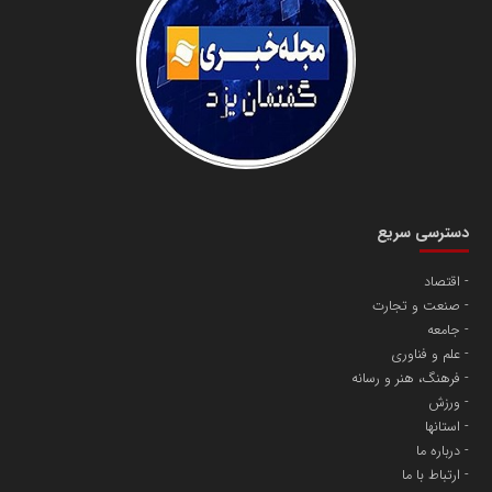
سازمان صنعت،معدن و تجارت
دانشگاه سئوی ایران
مریم حاج نوروز نظری
دسترسی سریع
اقتصاد
صنعت و تجارت
آهن و فولاد غدیر ایرانیان
جامعه
تامین آهن اسفنجی تولیدکنندگان فولاد در کشور
علم و فناوری
فرهنگ، هنر و رسانه
ورزش
پایگاه اطلاع رسانی اعتلای نهادهای مردمی
استانها
مسعودصادقی
درباره ما
ارتباط با ما