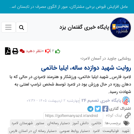
عامل افزایش قبوض برخی مشترکان، عبور از الگوی مصرف در تابستان است/ افزایش تعرفه نداشتیم
پایگاه خبری گفتمان یزد
0
2 |
نظر دهید
روشنایی جاوید در آسمان لامرد؛
روایت شهید دوازده‌ ساله، ایلیا خاتمی
لامرد فارس_ شهید ایلیا خاتمی، ورزشکار و هنرمند لامردی در حالی که با
دهان روزه در حال ورزش بود در لامرد توسط شخص ترامپ لعنتی به
شهادت رسید.
پایگاه خبری تصمیم 24
چهارشنبه 2 اردیبهشت 1405 - 07:36
اشتراک گذاری:
لینک کوتاه
برچسب‌ها:
خاتمی
دانش آموز
دستیار رسانه‌ای
سنتور
شهرستان لامرد
شهید
فوتبالیست
لامرد
دستیار روابط عمومی
دستیار رسانه ای در استان فارس