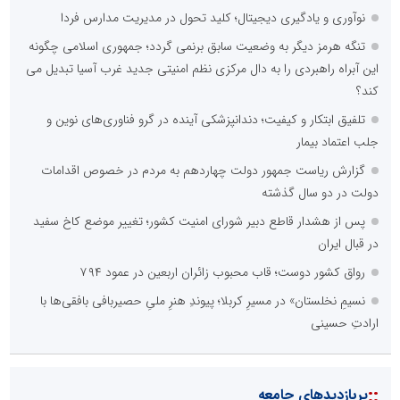
نوآوری و یادگیری دیجیتال؛ کلید تحول در مدیریت مدارس فردا
تنگه هرمز دیگر به وضعیت سابق برنمی گردد؛ جمهوری اسلامی چگونه
این آبراه راهبردی را به دال مرکزی نظم امنیتی جدید غرب آسیا تبدیل می
کند؟
تلفیق ابتکار و کیفیت؛ دندانپزشکی آینده در گرو فناوری‌های نوین و
جلب اعتماد بیمار
گزارش ریاست جمهور دولت چهاردهم به مردم در خصوص اقدامات
دولت در دو سال گذشته
پس از هشدار قاطع دبیر شورای امنیت کشور؛ تغییر موضع کاخ سفید
در قبال ایران
رواق کشور دوست؛ قاب محبوب زائران اربعین در عمود ۷۹۴
نسیمِ نخلستان» در مسیرِ کربلا؛ پیوندِ هنرِ ملیِ حصیربافی بافقی‌ها با
ارادتِ حسینی
::
پربازدیدهای جامعه