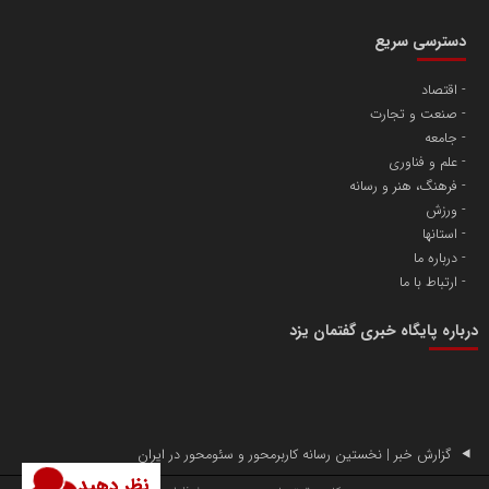
دسترسی سریع
اقتصاد
صنعت و تجارت
آهن و فولاد غدیر ایرانیان
جامعه
تامین آهن اسفنجی تولیدکنندگان فولاد در کشور
علم و فناوری
فرهنگ، هنر و رسانه
ورزش
پایگاه اطلاع رسانی اعتلای نهادهای مردمی
استانها
مسعودصادقی
درباره ما
ارتباط با ما
درباره پایگاه خبری گفتمان یزد
تریبون
گزارش خبر | نخستین رسانه کاربرمحور و سئومحور در ایران
انتشار گسترده محتوا در رسانه گزارش خبر
نظر دهید