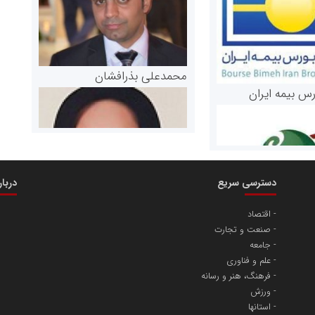
محمدعلی بذرافشان
رس بیمه ایران
دسترسی سریع
دربا
اقتصاد
صنعت و تجارت
مریم حاج نوروز نظری
جامعه
 و اوراق بهادار
علم و فناوری
فرهنگ، هنر و رسانه
ثق در بازارسرمایه
ورزش
استانها