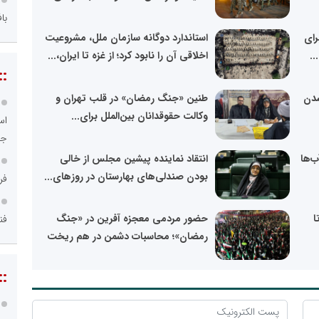
با
رای
استاندارد دوگانه سازمان ملل، مشروعیت
اخلاقی آن را نابود کرد؛ از غزه تا ایران،...
::
شدن
طنین «جنگ رمضان» در قلب تهران و
وکالت حقوقدانان بین‌الملل برای...
اس
جد
ب‌ها
انتقاد نماینده پیشین مجلس از خالی
بودن صندلی‌های بهارستان در روزهای...
فر
ا
حضور مردمی معجزه آفرین در «جنگ
فن
رمضان»؛ محاسبات دشمن در هم ریخت
::