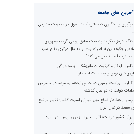
آخرین های جامعه
نوآوری و یادگیری دیجیتال؛ کلید تحول در مدیریت مدارس
دا
تنگه هرمز دیگر به وضعیت سابق برنمی گردد؛ جمهوری
لامی چگونه این آبراه راهبردی را به دال مرکزی نظم امنیتی
ید غرب آسیا تبدیل می کند؟
تلفیق ابتکار و کیفیت؛ دندانپزشکی آینده در گرو
اوری‌های نوین و جلب اعتماد بیمار
گزارش ریاست جمهور دولت چهاردهم به مردم در خصوص
دامات دولت در دو سال گذشته
پس از هشدار قاطع دبیر شورای امنیت کشور؛ تغییر موضع
خ سفید در قبال ایران
رواق کشور دوست؛ قاب محبوب زائران اربعین در عمود
۷
نسیمِ نخلستان» در مسیرِ کربلا؛ پیوندِ هنرِ ملیِ حصیربافی