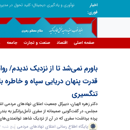
اخبار
در آینده‌ای که به زبان صفر و یک نوشته می‌شود، سازمان‌های بی‌تحول، محکوم به فراموشی‌اند
نوآوری و یادگیری دیجیتال؛ کلید تحول در مدی
فوری:
صفحه اصلی
اقتصاد
صنعت و تجارت
جامعه
ع
باورم نمی‌شد تا از نزدیک ندیدم/ روا
قدرت پنهان دریایی سپاه و خاطره با
تنگسیری
دکتر زهره الهیان، دبیرکل جمعیت اعتلای نهادهای مردمی ان
مجلس، در گفت‌گویی صمیمانه از سفری تأمل‌برانگیز به بندر
پرده برداشت؛ سفری که در آن از نزدیک شاهد توانمندی‌های
پایگاه اطلاع رسانی اعتلای نهادهای مردمی
پنج شنبه 17 اردیبهشت 1405 - 05:36