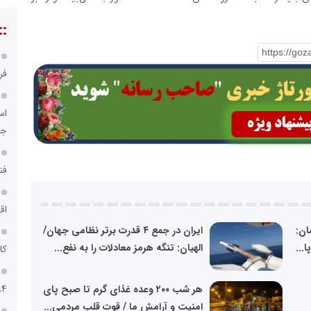
::
فر
اس
جد
فن
اق
ان:
ایران در جمع ۴ قدرت برتر نظامی جهان/
...
الهیان: تنگه هرمز معادلات را به نفع...
کا
۹۴
هر شب ۲۰۰ وعده غذای گرم تا صبح پای
امنیت و آرامش ما / قوت قلب مردمی...