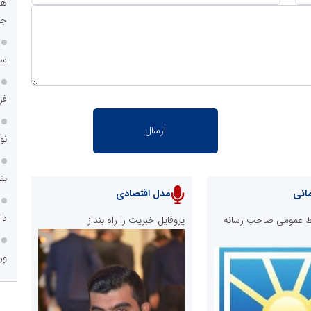
هو
جا
سا
فر
نو
بق
انی
مدل اقتصادی
دا
ابط عمومی صاحب رسانه
پروفایل خبریت را راه بنداز
ور