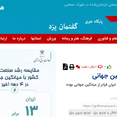
بازدید وزیر نیرو از روند برق‌رسانی به واحدهای صنعتی بازسازی‌شده در شهرک صنعتی شمس‌آباد
گزارش اجمالی اجرای طرح ملی مهتاب در ۱۷ شهرستان استان ته
لم و فناوری
فرهنگ، هنر و رسانه
ورزش
استانها
درباره ما
ارتبا
0
0 |
نظر دهید
گین جهانی
یران فراتر از میانگین جهانی بوده
نتقال و توزیع برق
توزیع نیروی برق