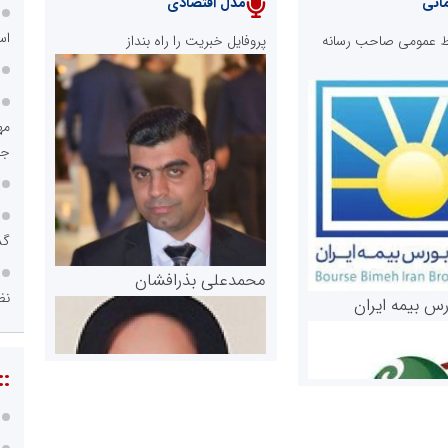
انی
مدل اقتصادی
اس
ابط عمومی صاحب رسانه
پروفایل خبریت را راه بنداز
جم
گذ
محمدعلی بذرافشان
نظ
رس بیمه ایران
::