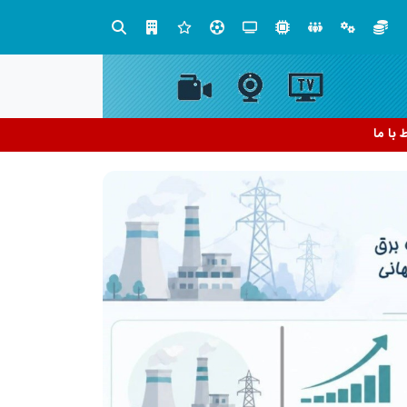
ران
ط با ما