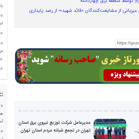
ه) توسط منطقه برق چهاردانگه
با
یزبانی از مشایعت‌کنندگان «قائد شهید»؛ از رصد پایداری
اس
جم
::
هو
آم
مدیرعامل شرکت توزیع نیروی برق استان
..
تهران در تجمع شبانه مردم استان تهران
اس