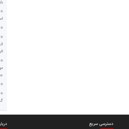
با
اس
محمدعلی کرمعلی
ات
 غدیر ایرانیان
الب
فنجی تولیدکنندگان
جم
محمدحسین فلاح زاده
گذ
دسترسی سریع
دربا