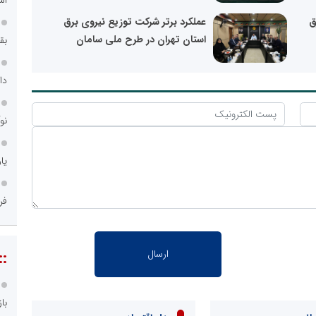
ق
عملکرد برتر شرکت توزیع نیروی برق
استان تهران در طرح ملی سامان
بق
دا
نو
یا
فر
::
با