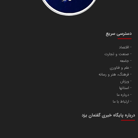
دانشگاه سئوی ایران
مریم حاج نوروز نظری
دسترسی سریع
اقتصاد
صنعت و تجارت
آهن و فولاد غدیر ایرانیان
جامعه
تامین آهن اسفنجی تولیدکنندگان فولاد در کشور
علم و فناوری
فرهنگ، هنر و رسانه
ورزش
پایگاه اطلاع رسانی اعتلای نهادهای مردمی
استانها
مسعودصادقی
درباره ما
ارتباط با ما
درباره پایگاه خبری گفتمان یزد