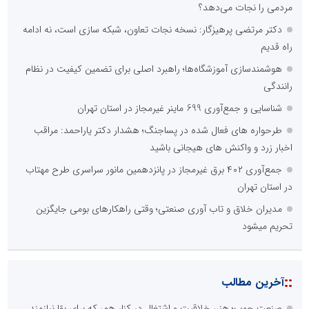
مردمی را نجات می‌دهد؟
دکتر مرتضی پرهیزگار: نسخه نجات تعاون، شبکه سازی است، نه ادامه
راه قدیم
هوشمندسازی آموزشگاه‌ها؛ راهبرد اصلی برای تضمین کیفیت در نظام
رانندگی
شناسایی و جمع‌آوری 699 ماینر غیرمجاز در استان تهران
طرحواره های فعال شده در پساجنگ؛ هشدار دکتر یاراحمد: مراقب
اخبار زرد و واکنش های هیجانی باشید
جمع‌آوری ۴۰۲ برق غیرمجاز در پانزدهمین مانور سراسری طرح مهتاب
در استان تهران
مدیران خلاق و تاب آوری صنعتی؛ وقتی راهکارهای بومی جایگزین
تحریم میشود
::
آخرین مطالب
صنعت چوب؛ هنر، خلاقیت و اشتغال در کنار هم، که برای بقا نیازمند