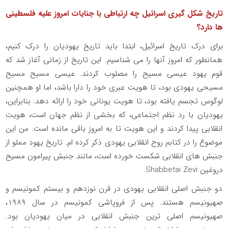
تاریخ شکل گیری اسرائیل چه ارتباطی با جنایات امروز علیه فلسطینی
ها دارد؟
برای درک تاریخ اسرائیل، ابتدا باید تاریخ یهودیان را درک کنیم،
همانطور که امروز آنها را می شناسیم. این تاریخ از زمانی آغاز شد که
قوم یهود عیسی مسیح را مصلوب کردند. عیسی مسیح مسیح
مسیحی یهودی بود، تا هویت عبری خود را دارا باشد، اما او همچنین
لوگوس تجسم یافته بود، تا هویت یونانی خود را ارائه دهد. بنابراین،
یهودیان با رد نظم اجتماعی، که بخشی از نظم جهان است، هویت
انقلابی پیدا کردند و این هویت تا به امروز باقی مانده است. من این
موضوع را در کتابم روح انقلابی یهودی ذکر کرده ام. تاریخ یهود مملو از
جنبش های انقلابی شکست خورده است، مانند جنبش پیرامون مسیح
دروغین
Shabbetai Zevi
.
دو جنبش اصلی انقلابی یهودی در قرن نوزدهم و بیستم کمونیسم و
صهیونیسم هستند. پس از فروپاشی کمونیسم در سال ۱۹۸۹،
صهیونیسم اصلی ترین جنبش انقلابی در میان یهودیان بود.