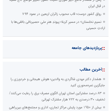
در قبال ایران
رواق کشور دوست؛ قاب محبوب زائران اربعین در عمود ۷۹۴
نسیمِ نخلستان» در مسیرِ کربلا؛ پیوندِ هنرِ ملیِ حصیربافی بافقی‌ها با
ارادتِ حسینی
::
پربازدیدهای جامعه
::
آخرین مطالب
هشدار دکتر مهدی شاگردی به والدین؛ هوش هیجانی و خردورزی را
جایگزین نمره‌محوری کنید
۸۳ درصد مشترکین استان تهران الگوی مصرف برق را رعایت می‌کنند/
تخفیف ۳۰ درصدی به ۷۲۲ هزار مشترک تهرانی
بیش از 1950 مورد پایش مراکز تجاری، اداری و مجتمع‌های بین‌راهی