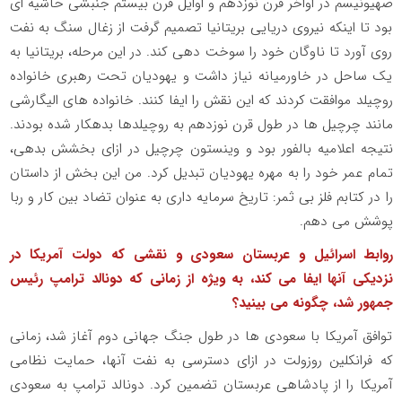
صهیونیسم در اواخر قرن نوزدهم و اوایل قرن بیستم جنبشی حاشیه ای
بود تا اینکه نیروی دریایی بریتانیا تصمیم گرفت از زغال سنگ به نفت
روی آورد تا ناوگان خود را سوخت دهی کند. در این مرحله، بریتانیا به
یک ساحل در خاورمیانه نیاز داشت و یهودیان تحت رهبری خانواده
روچیلد موافقت کردند که این نقش را ایفا کنند. خانواده های الیگارشی
مانند چرچیل ها در طول قرن نوزدهم به روچیلدها بدهکار شده بودند.
نتیجه اعلامیه بالفور بود و وینستون چرچیل در ازای بخشش بدهی،
تمام عمر خود را به مهره یهودیان تبدیل کرد. من این بخش از داستان
را در کتابم فلز بی ثمر: تاریخ سرمایه داری به عنوان تضاد بین کار و ربا
پوشش می دهم.
روابط اسرائیل و عربستان سعودی و نقشی که دولت آمریکا در
نزدیکی آنها ایفا می کند، به ویژه از زمانی که دونالد ترامپ رئیس
جمهور شد، چگونه می بینید؟
توافق آمریکا با سعودی ها در طول جنگ جهانی دوم آغاز شد، زمانی
که فرانکلین روزولت در ازای دسترسی به نفت آنها، حمایت نظامی
آمریکا را از پادشاهی عربستان تضمین کرد. دونالد ترامپ به سعودی