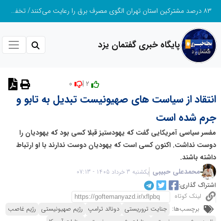
۸۳ درصد مشترکین استان تهران الگوی مصرف برق را رعایت می‌کنند/ تخفیف ۳۰ درصدی به ۷۲۲ هزار مشترک تهرانی
پایگاه خبری گفتمان یزد
0
2 |
نظر دهید
انتقاد از سیاست های صهیونیست تبدیل به تابو و
جرم شده است
مفسر سیاسی آمریکایی گفت که یهودستیز قبلا کسی بود که یهودیان را
دوست نداشت. اکنون کسی است که یهودیان دوست ندارند با او ارتباط
داشته باشند.
محمدعلی حبیبی
یکشنبه 3 خرداد 1405 - 07:13
اشتراک گذاری:
لینک کوتاه
برچسب‌ها:
جنایت تروریستی
دونالد ترامپ
رژیم صهیونیستی
رژیم غاصب