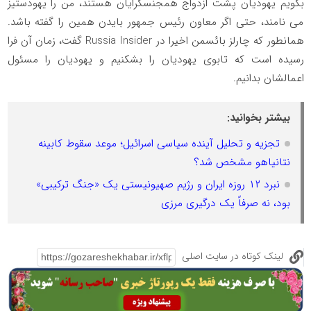
بگویم یهودیان پشت ازدواج همجنسگرایان هستند، من را یهودستیز
می نامند، حتی اگر معاون رئیس جمهور بایدن همین را گفته باشد.
همانطور که چارلز بائسمن اخیرا در
Russia Insider
گفت، زمان آن فرا
رسیده است که تابوی یهودیان را بشکنیم و یهودیان را مسئول
اعمالشان بدانیم.
بیشتر بخوانید:
تجزیه و تحلیل آینده سیاسی اسرائیل؛ موعد سقوط کابینه
نتانیاهو مشخص شد؟
نبرد ۱۲ روزه ایران و رژیم صهیونیستی یک «جنگ ترکیبی»
بود، نه صرفاً یک درگیری مرزی
لینک کوتاه در سایت اصلی