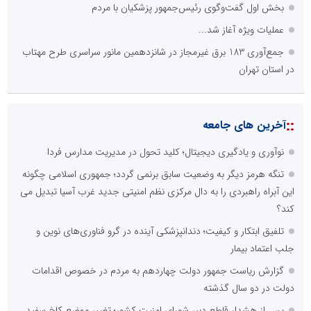
بخش اول گفت‌وگوی رئیس‌جمهور پزشکیان با مردم
عملیات ویژه آغاز شد...
جمع‌آوری 183 برق غیرمجاز در شانزدهمین مانور سراسری طرح مهتاب
در استان تهران
::
آخرین های جامعه
نوآوری و یادگیری دیجیتال؛ کلید تحول در مدیریت مدارس فردا
تنگه هرمز دیگر به وضعیت سابق برنمی گردد؛ جمهوری اسلامی چگونه
این آبراه راهبردی را به دال مرکزی نظم امنیتی جدید غرب آسیا تبدیل می
کند؟
تلفیق ابتکار و کیفیت؛ دندانپزشکی آینده در گرو فناوری‌های نوین و
جلب اعتماد بیمار
گزارش ریاست جمهور دولت چهاردهم به مردم در خصوص اقدامات
دولت در دو سال گذشته
پس از هشدار قاطع دبیر شورای امنیت کشور؛ تغییر موضع کاخ سفید