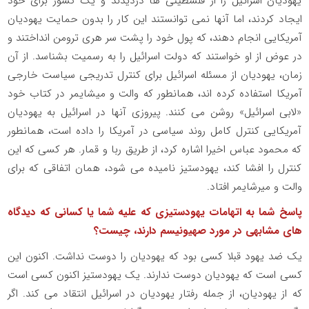
یهودیان اسرائیل را از فلسطینی ها دزدیدند و یک کشور برای خود
ایجاد کردند، اما آنها نمی توانستند این کار را بدون حمایت یهودیان
آمریکایی انجام دهند، که پول خود را پشت سر هری ترومن انداختند و
در عوض از او خواستند که دولت اسرائیل را به رسمیت بشناسد. از آن
زمان، یهودیان از مسئله اسرائیل برای کنترل تدریجی سیاست خارجی
آمریکا استفاده کرده اند، همانطور که والت و میشایمر در کتاب خود
«لابی اسرائیل» روشن می کنند. پیروزی آنها در اسرائیل به یهودیان
آمریکایی کنترل کامل روند سیاسی در آمریکا را داده است، همانطور
که محمود عباس اخیرا اشاره کرد، از طریق ربا و قمار. هر کسی که این
کنترل را افشا کند، یهودستیز نامیده می شود، همان اتفاقی که برای
والت و میرشایمر افتاد.
پاسخ شما به اتهامات یهودستیزی که علیه شما یا کسانی که دیدگاه
های مشابهی در مورد صهیونیسم دارند، چیست؟
یک ضد یهود قبلا کسی بود که یهودیان را دوست نداشت. اکنون این
کسی است که یهودیان دوست ندارند. یک یهودستیز اکنون کسی است
که از یهودیان، از جمله رفتار یهودیان در اسرائیل انتقاد می کند. اگر