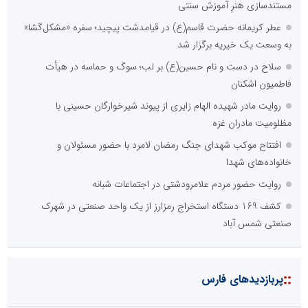
مستندسازی هنرِ آموزش سنتی
عطر کریمانه حضرت قاسم(ع) در قیامدشت پیچید؛ سفره «مشکل‌گشا»
به وسعت یک خیریه برگزار شد
سلاح در دست و نام حسین(ع) بر لب؛ سوگ و حماسه در هیأت
فاطمیون اشکنان
روایت مادر شهیده الهام زایری از پیوند شیرخوارگان حسینی با
مظلومیت مادران غزه
افتتاح موکب شهدای جنگ رمضان لامرد با حضور مسئولان و
خانواده‌های شهدا
روایت حضور مردم علامرودشتی در اجتماعات شبانه
کشف 169 دستگاه استخراج رمزارز از یک واحد صنعتی در شهرک
صنعتی شمس آباد
::
پربازدیدهای فارس