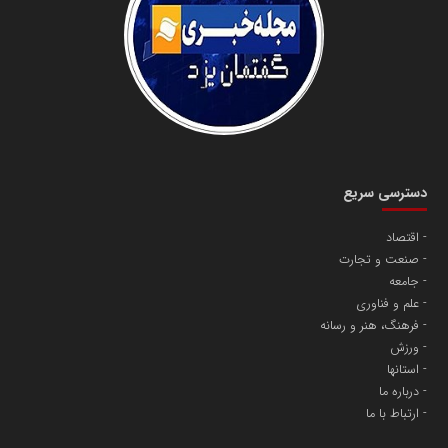
دانشگاه سئوی ایران
مریم حاج نوروز نظری
دسترسی سریع
اقتصاد
صنعت و تجارت
آهن و فولاد غدیر ایرانیان
جامعه
تامین آهن اسفنجی تولیدکنندگان فولاد در کشور
علم و فناوری
فرهنگ، هنر و رسانه
ورزش
پایگاه اطلاع رسانی اعتلای نهادهای مردمی
استانها
مسعودصادقی
درباره ما
ارتباط با ما