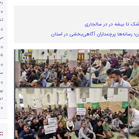
رس
تش
شک تا بیشه در در سالجاری
ران؛ رسانه‌ها پرچمداران آگاهی‌بخشی در استان
می
۱۵ ساله تا جهش سودآ
سا
دو
::