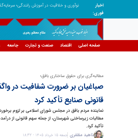
اخبار
در آینده‌ای که به زبان صفر و یک نوشته می‌شود، سازمان‌های بی‌تحول، محکوم به فراموشی‌اند
فوری:
صفحه اصلی
اقتصاد
صنعت و تجارت
جامعه
ع
مطالبه‌گری برای حقوق ساختاری بافق؛
صباغیان بر ضرورت شفافیت در واگذ
قانونی صنایع تأکید کرد
نماینده مردم بافق در مجلس شورای اسلامی بر لزوم برخورد
مطالبات زیرساختی شهرستان، از جمله سهم قانونی از درآمده
تأکید کرد.
ناهید مظفری
جمعه 15 خرداد 1405 - 18:32