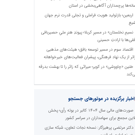
انه‌ها پرچمداران آگاهی‌بخشی در استان
اربعین؛ بازتولید هویت فراملی و تجلی قدرت نرم جهان
یع
نسیمِ نخلستان» در مسیرِ کربلا؛ پیوندِ هنرِ ملیِ حصیربافی
فقی‌ها با ارادتِ حسینی
اقتصاد سوم در مسیر توسعه بافق؛ هیئت‌های مذهبی
اتر از یک نهاد فرهنگی، پیشران فعالیت‌های خیرخواهانه
طنین «چاووشی» در کویر؛ میراثی که زائر را تا بهشت بدرقه
‌کند
اخبار برگزیده در موتورهای جستجو
صورت‌های مالی سال ۱۴۰۴ کالبر در بوته رأی؛ پخش
لاین مجمع برای سهامداران در سراسر کشور
دکتر مرتضی پرهیزگار: نسخه نجات تعاون، شبکه سازی
ت، نه ادامه راه قدیم