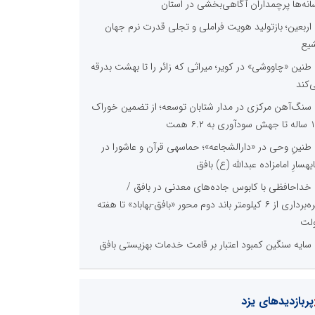
انه‌ها پرچمداران آگاهی‌بخشی در استان
اربعین؛ بازتولید هویت فراملی و تجلی قدرت نرم جهان
یع
طنین «چاووشی» در کویر؛ میراثی که زائر را تا بهشت بدرقه
‌کند
سنگ‌آهن مرکزی در مدار شتابان توسعه؛ از تضمین خوراک
وری به ۶.۲ همت
طنینِ وحی در «دارالشجاعه»؛ حماسهی قرآن و عاشورا در
یهسارِ امامزاده عبدالله (ع) بافق
خداحافظی با کابوس جاده‌های معدنی در بافق /
بهره‌برداری از ۶ کیلومتر باند دوم محور «بافق-بهاباد» تا هفته
لت
سایه سنگین کمبود اعتبار بر قامت خدمات بهزیستی بافق
پربازدیدهای یزد