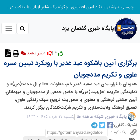
چیستی طراشعر از نگاه امین افضل‌پور؛ چگونه یک شاعر ایرانی با انقلاب در جایگاه حرف، شعر را از متن خطی به میدان ادراک بصری تبدیل کرد؟
پایگاه خبری گفتمان یزد
0
4 |
برگزاری آیین باشکوه عید غدیر با رویکرد تبیین سیره
علوی و تکریم مددجویان
همزمان با فرارسیدن عید سعید غدیر خم، معاونت «عالم آل محمد(ص)» و
نمایندگی «کریمه اهل‌بیت(س)» با حضور جمعی از مددجویان و میهمانان،
آیین جشنی فرهنگی و معنوی با محوریت ترویج سبک زندگی علوی،
تعمیق فرهنگ ولایت‌مداری و تکریم شرکت‌کنندگان برگزار کردند.
پایگاه خبری شبکه عاطفه ها
یکشنبه 17 خرداد 1405 - 18:31
اشتراک گذاری:
لینک کوتاه