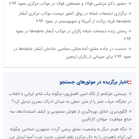
حضور دکتر مرتضی فولاد و مصطفی فولاد در موکب مرکزی عمود ۷۹۴
برگزاری تجمعات شبانه در رواق کشور دوست موکب مرکزی آبشار
عاطفه‌ها؛ فریاد برائت از آمریکا و صهیونیسم در عمود ۷۹۴
پخش زنده تجمعات شبانه زائران در موکب آبشار عاطفه‌ها در عمود
۷۹۴
خدمت در جاده عشق؛ آماده‌باش حماسی خادمان آبشار عاطفه‌ها در
عمود ۷۹۴ برای میزبانی از زائران اربعین
::
اخبار برگزیده در موتورهای جستجو
چیستی طراشعر از نگاه امین افضل‌پور؛ چگونه یک شاعر ایرانی با انقلاب
در جایگاه حرف، شعر را از متن خطی به میدان ادراک بصری تبدیل کرد؟
الگوپذیری خلاق، بهره‌گیری از هوش مصنوعی و کشف استعدادها، سه
ضلع موفقیت جوانان کارآفرین
تنگه هرمز دیگر به وضعیت سابق برنمی گردد؛ جمهوری اسلامی چگونه
این آبراه راهبردی را به دال مرکزی نظم امنیتی جدید غرب آسیا تبدیل می