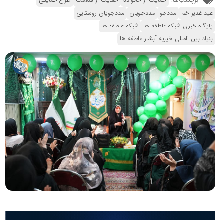
برچسب‌ها:
حمایت از خانواده
حمایت از سلامت
طرح حمایتی
عید غدیر خم
مددجو
مددجویان
مددجویان روستایی
پایگاه خبری شبکه عاطفه ها
شبکه عاطفه ها
بنیاد بین المللی خیریه آبشار عاطفه ها