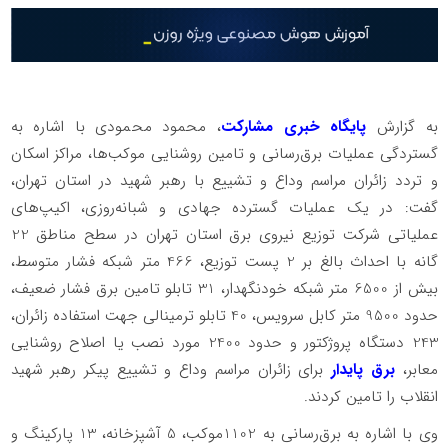
به گزارش
پایگاه خبری مشارکت
، ️محمود محمودی با اشاره به
گستردگی عملیات برق‌رسانی و تامین روشنایی موکب‌ها، مراکز اسکان
و تردد زائران مراسم وداع و تشییع با رهبر شهید در استان تهران،
گفت: در یک عملیات گسترده جهادی و شبانه‌روزی، اکیپ‌های
عملیاتی شرکت توزیع نیروی برق استان تهران در سطح مناطق 22
گانه با احداث بالغ بر 2 پست توزیع، 466 متر شبکه فشار متوسط،
بیش از 6500 متر شبکه خودنگهدار، 31 تابلو تامین برق فشار ضعیف،
حدود 9500 متر کابل سرویس، 40 تابلو ترمینالی جهت استفاده زائران،
243 دستگاه پروژکتور و حدود 2400 مورد نصب یا اصلاح روشنایی
معابر،
برق پایدار
برای زائران مراسم وداع و تشییع پیکر رهبر شهید
انقلاب را تامین کردند.
️وی با اشاره به برق‌رسانی به 1102موکب، 5 آشپزخانه، 13 پارکینگ و