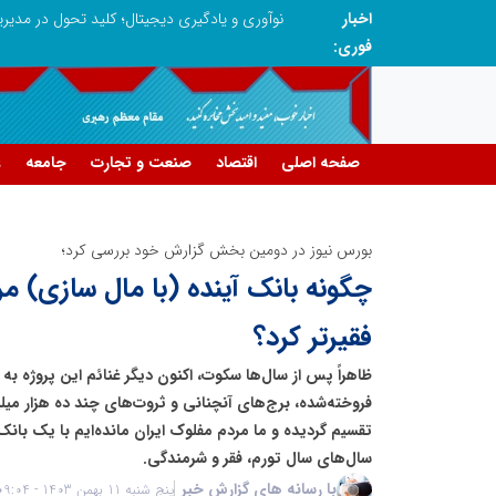
اخبار
در آینده‌ای که به زبان صفر و یک نوشته می‌شود، سازمان‌های بی‌تحول، محکوم به فراموشی‌اند
نوآوری و یادگیری دیجیتال؛ کلید تحول در مدی
فوری:
صفحه اصلی
اقتصاد
صنعت و تجارت
جامعه
ع
بورس نیوز در دومین بخش گزارش خود بررسی کرد؛
چگونه بانک آینده (با مال سازی) مرد
فقیرتر کرد؟
ظاهراً پس از سال‌ها سکوت، اکنون دیگر غنائم این پروژه به
فروخته‌شده، برج‌های آنچنانی و ثروت‌های چند ده هزار میلیا
تقسیم گردیده و ما مردم مفلوک ایران مانده‌ایم با یک بانک
سال‌های سال تورم، فقر و شرمندگی.
با رسانه های گزارش خبر
پنج شنبه 11 بهمن 1403 - 09:04