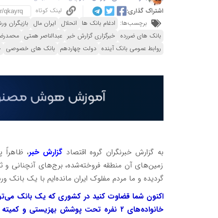
لینک کوتاه
اشتراک گذاری:
برچسب‌ها:
ادغام بانک ها
انحلال
ایران مال
بازیگران ور
بانک های ضررده
خبرگزاری گزارش خبر
عبدالناصر همتی
محمدرضا
روابط عمومی بانک آینده
دولت چهاردهم
بانک های خصوصی
خ
به گزارش خبرنگران گروه اقتصاد
گزارش خبر
، ظاهراً 
زمین‌های آن منطقه فروخته‌شده، برج‌های آنچنانی و ثر
گردیده و ما مردم مفلوک ایران مانده‌ایم با یک بانک ور
خانواده‌های ۲ نفره تحت پوشش بهزیستی و