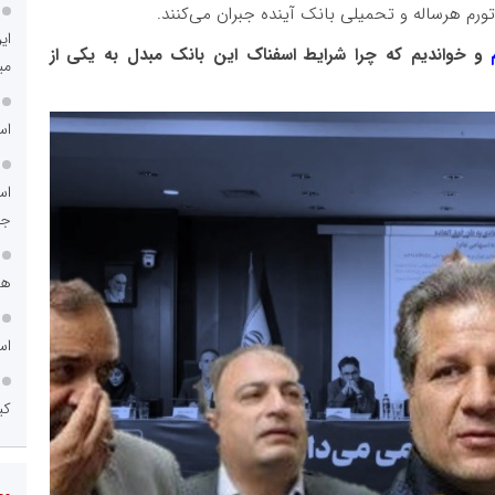
ورم هرساله و تحمیلی بانک آینده جبران می‌کنند.
ای
و خواندیم که چرا شرایط اسفناک این بانک مبدل به یکی از
می
اس
اس
جد
هم
اس
کی