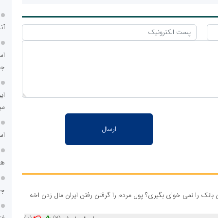
آن
اس
جد
ای
می
اس
هم
جا
نک را نمی خوای بگیری؟ پول مردم را گرفتن رفتن ایران مال زدن اخه
فن