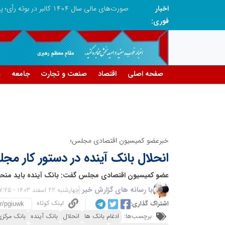
اخبار
تنگه هرمز دیگر به وضعیت سابق برنمی گردد؛ جمهوری اسلامی چگونه این آبراه راهبردی را به دال مرکزی نظم امنیتی جدید غرب آسیا تبدیل می کند؟
فوری:
صفحه اصلی
اقتصاد
صنعت و تجارت
جامعه
ع
خبرعضو کمیسیون اقتصادی مجلس؛
انحلال بانک آینده در دستور کار مج
عضو کمیسیون اقتصادی مجلس گفت: بانک آینده باید منحل
با رسانه های گزارش خبر
چهارشنبه 22 اسفند 1403 - 07:25
لینک کوتاه
اشتراک گذاری:
برچسب‌ها:
ادغام بانک ها
انحلال
بانک آینده
بانک مرکز