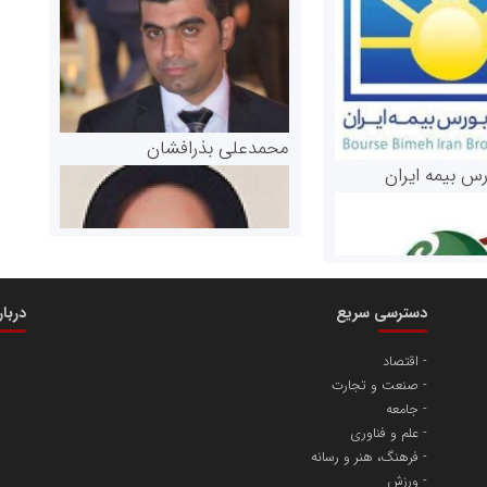
محمدعلی بذرافشان
رس بیمه ایران
دسترسی سریع
دربا
اقتصاد
صنعت و تجارت
مریم حاج نوروز نظری
جامعه
 و اوراق بهادار
علم و فناوری
فرهنگ، هنر و رسانه
ثق در بازارسرمایه
ورزش