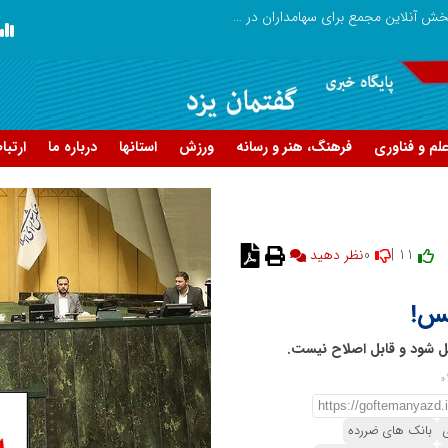
صورت‌های مالی سال ۱۴۰۴ کالبر در بوته رأی؛ پخش آنلاین مجمع برای سهامداران در سراسر کشور
لم و فناوری
فرهنگ، هنر و رسانه
ورزش
استانها
درباره ما
ارتبا
0
11 |
نظر دهید
لس!
 شود و قابل اصلاح نیست.
ی
بانک های ضررده