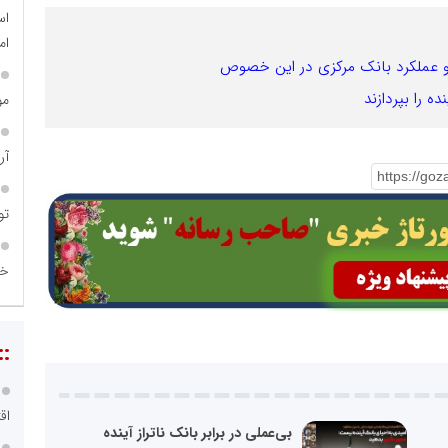
اس
ام
 و عملکرد بانک مرکزی در این خصوص
ه را بپردازند
مو
آر
تو
خو
::
اق
بی‌عملی در برابر بانک ناتراز آینده