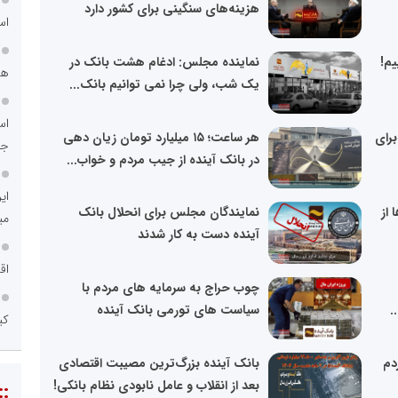
هزینه‌های سنگینی برای کشور دارد
اس
یم!
نماینده مجلس: ادغام هشت بانک در
هم
یک شب، ولی چرا نمی توانیم بانک...
اس
 برای
هر ساعت؛ ۱۵ میلیارد تومان زیان دهی
جد
در بانک آینده از جیب مردم و خواب...
ای
از
نمایندگان مجلس برای انحلال بانک
می
آینده دست به کار شدند
اق
چوب حراج به سرمایه های مردم با
.
سیاست های تورمی بانک آینده
کی
دم
بانک آینده بزرگ‌ترین مصیبت‌ اقتصادی
بعد از انقلاب و عامل نابودی نظام بانکی!
::