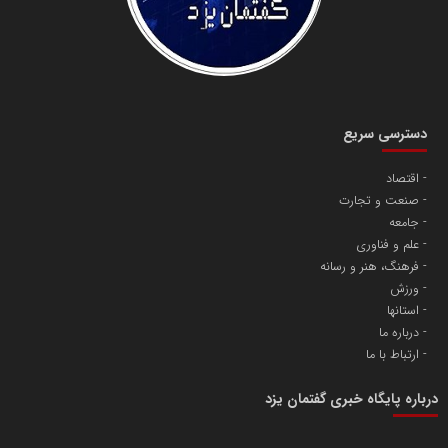
دانشگاه سئوی ایران
مریم حاج نوروز نظری
دسترسی سریع
اقتصاد
صنعت و تجارت
آهن و فولاد غدیر ایرانیان
جامعه
تامین آهن اسفنجی تولیدکنندگان فولاد در کشور
علم و فناوری
فرهنگ، هنر و رسانه
ورزش
پایگاه اطلاع رسانی اعتلای نهادهای مردمی
استانها
مسعودصادقی
درباره ما
ارتباط با ما
درباره پایگاه خبری گفتمان یزد