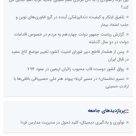
کند؟
تلفیق ابتکار و کیفیت؛ دندانپزشکی آینده در گرو فناوری‌های نوین و
جلب اعتماد بیمار
گزارش ریاست جمهور دولت چهاردهم به مردم در خصوص اقدامات
دولت در دو سال گذشته
پس از هشدار قاطع دبیر شورای امنیت کشور؛ تغییر موضع کاخ سفید
در قبال ایران
رواق کشور دوست؛ قاب محبوب زائران اربعین در عمود ۷۹۴
نسیمِ نخلستان» در مسیرِ کربلا؛ پیوندِ هنرِ ملیِ حصیربافی بافقی‌ها با
ارادتِ حسینی
::
پربازدیدهای جامعه
نوآوری و یادگیری دیجیتال؛ کلید تحول در مدیریت مدارس فردا