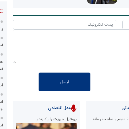
::
یا
اس
هو
آم
آن
اس
انی
مدل اقتصادی
جد
ابط عمومی صاحب رسانه
پروفایل خبریت را راه بنداز
ای