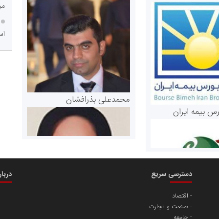
می
اس
محمدعلی بذرافشان
رس بیمه ایران
دسترسی سریع
دربا
اقتصاد
صنعت و تجارت
مریم حاج نوروز نظری
جامعه