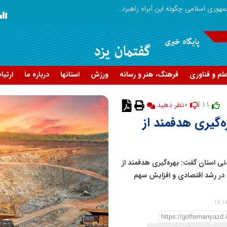
تنگه هرمز دیگر به وضعیت سابق برنمی گردد؛ جمهوری اسلامی چگونه این آبراه راهبردی را به دال مرکزی نظم امنیتی جدید غرب آسیا تبدیل می کند؟
دکتر مرتضی پرهیزگار: نسخه نجات تعاون
لم و فناوری
فرهنگ، هنر و رسانه
ورزش
استانها
درباره ما
ارتبا
0
11 |
نظر دهید
ه‌گیری هدفمند از
نی استان گفت: بهره‌گیری هدفمند از
 در رشد اقتصادی و افزایش سهم