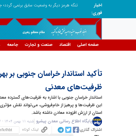
اخبار
طرحواره های فعال شده در پساجنگ؛ هشدار دکتر یاراحمد: مراقب اخبار زرد و واکنش های هیجانی باشید
فوری:
صفحه اصلی
اقتصاد
صنعت و تجارت
جامعه
ع
تأکید استاندار خراسان جنوبی بر بهر
ظرفیت‌های معدنی
استاندار خراسان جنوبی با اشاره به ظرفیت‌های گسترده معد
این ظرفیت‌ها و پرهیز از خام‌فروشی، می‌تواند نقش مؤثری
استان از ارزش افزوده معادن داشته باشد.
پایگاه اطلاع رسانی معدن پیشرو
شنبه 11 بهمن 1404 - 17:17
لینک کوتاه
اشتراک گذاری: