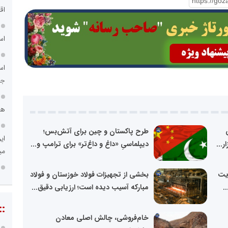
اق
اس
اس
جد
هم
طرح پاکستان و چین برای آتش‌بس؛
ای
...
دیپلماسیِ «داغ و داغ‌تر» برای ترامپ و...
می
ایت
بخشی از تجهیزات فولاد خوزستان و فولاد
.
مبارکه آسیب دیده است؛ ارزیابی دقیق...
::
ه
خام‌فروشی، چالش اصلی معادن