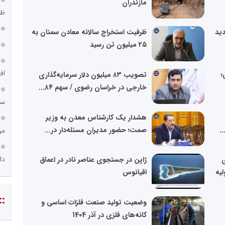
مازندران
ظر
ید
ظرفیت استخراج سالانه معادن سمنان به
۲۵ میلیون تن رسید
اف
؛
تصویب ۸۳ میلیون دلار سرمایه‌گذاری
خارجی در خراسان رضوی / سهم ۸۴...
سا
هشدار یک کارشناس معدن به وزیر
.
صمت؛ حضور مدیران مسئله‌دار در...
مر
دا
درصدی
ژاپن در جستجوی عناصر نادر در اعماق
لیه
اقیانوس
::
وضعیت تولید صنعت فلزات اساسی و
کانه‌های فلزی در آذر 1404